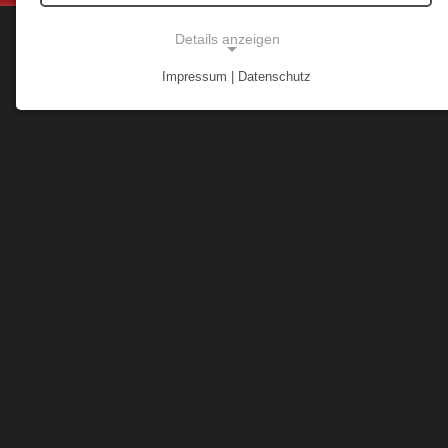
Details anzeigen
Treffen 2016
Impressum | Datenschutz
NOTWENDIGE COOKIES
Notwendige Cookies ermöglichen grundlegende
Funktionen und sind für die einwandfreie Funktion
der Website erforderlich.
Einverständnis-Cookie
Name:
cookie_consent
Zweck:
Dieser Cookie speichert die ausgewählten
Einverständnis-Optionen des Benutzers
Cookie Laufzeit:
1 Jahr