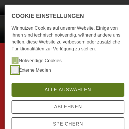
Start
Kalender
Berichte zum Treffen
Bilder
Mitgliederbereich
COOKIE EINSTELLUNGEN
MC Neuhofen 1977 e.
Wir nutzen Cookies auf unserer Website. Einige von
ihnen sind technisch notwendig, während andere uns
helfen, diese Website zu verbessern oder zusätzliche
Funktionalitäten zur Verfügung zu stellen.
.
Notwendige Cookies
Externe Medien
ALLE AUSWÄHLEN
ABLEHNEN
SPEICHERN